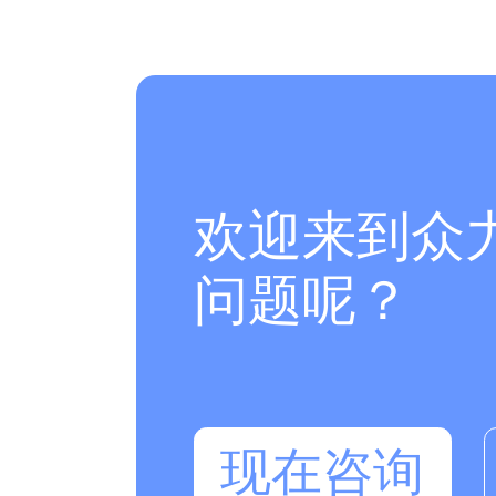
力资源服务业数据创新应用企业“，”爱心奉献机构“等殊
集团公司于2022年6月取得对外劳务经营资格证，
围已经扩展至海外，可承接海外业务。众力集团的目标
都是与客户企业共同发展，共赢未来！期待与您的合作
欢迎来到众
问题呢？
现在咨询