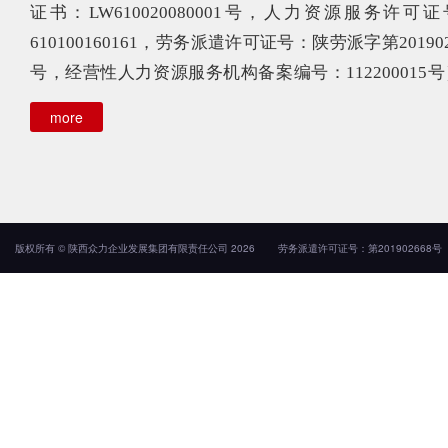
证书：LW610020080001号，
人力资源服务许可证
610100160161，劳务派遣许可证号：陕劳派字第201902
号，经营性人力资源服务机构备案编号：112200015
集团公司为西安市人力资源行业协会理事单位，自成立
more
始终致力于为企业提供一站式人力资源解决方案。
集团公司总部位于西安市，自购2000余平方米办
地，在宝鸡、杨凌、汉中、安康、铜川、咸阳、渭南
版权所有 © 陕西众力企业发展集团有限责任公司 2026
劳务派遣许可证号：第201902668号
原、左云、长治等地设立分公司，服务网点覆盖全国主
市。“一地签约、服务全国”的战略格局已基本形成，“用
项目落在哪里，公司的服务就跟到哪里”已成为现实。
集团公司首创“人力资源+法律+财务”的组合服务模
其中人力资源服务问题由专业的人力资源团队解决，法
及风险防范问题由专业的法务团队解决，财税问题由资